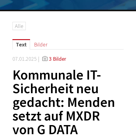
Logos
Grafiken
Alle
IT-Security
G DATA Campus
Text
Bilder
Kontakt
07.01.2025 |
3 Bilder
Kommunale IT-
Sicherheit neu
gedacht: Menden
setzt auf MXDR
von G DATA