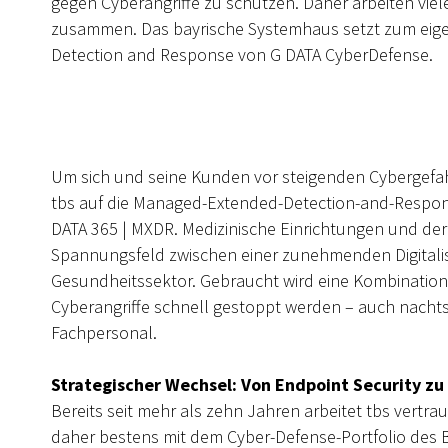
gegen Cyberangriffe zu schützen. Daher arbeiten viele 
zusammen. Das bayrische Systemhaus setzt zum ei
Detection and Response von G DATA CyberDefense.
Um sich und seine Kunden vor steigenden Cybergefah
tbs auf die Managed-Extended-Detection-and-Respo
DATA 365 | MXDR. Medizinische Einrichtungen und der
Spannungsfeld zwischen einer zunehmenden Digitalis
Gesundheitssektor. Gebraucht wird eine Kombination 
Cyberangriffe schnell gestoppt werden – auch nach
Fachpersonal.
Strategischer Wechsel: Von Endpoint Security z
Bereits seit mehr als zehn Jahren arbeitet tbs vert
daher bestens mit dem Cyber-Defense-Portfolio des