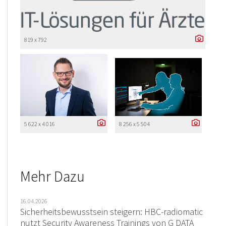
819 x 792
5 622 x 4 016
8 256 x 5 504
Mehr Dazu
16.04.2026
Sicherheitsbewusstsein steigern: HBC-radiomatic
nutzt Security Awareness Trainings von G DATA