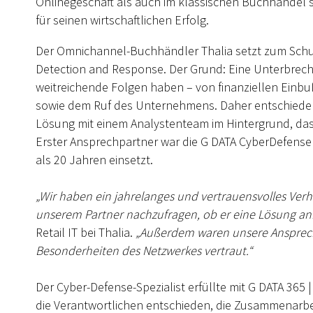
Onlinegeschäft als auch im klassischen Buchhandel si
für seinen wirtschaftlichen Erfolg.
Der Omnichannel-Buchhändler Thalia setzt zum Schu
Detection and Response. Der Grund: Eine Unterbrechu
weitreichende Folgen haben – von finanziellen Einb
sowie dem Ruf des Unternehmens. Daher entschieden 
Lösung mit einem Analystenteam im Hintergrund, das
Erster Ansprechpartner war die G DATA CyberDefense 
als 20 Jahren einsetzt.
„Wir haben ein jahrelanges und vertrauensvolles Verh
unserem Partner nachzufragen, ob er eine Lösung an
Retail IT bei Thalia.
„Außerdem waren unsere Ansprec
Besonderheiten des Netzwerkes vertraut.“
Der Cyber-Defense-Spezialist erfüllte mit G DATA 365
die Verantwortlichen entschieden, die Zusammenarb