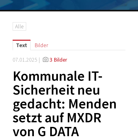
Logos
Grafiken
Alle
IT-Security
G DATA Campus
Text
Bilder
Kontakt
07.01.2025 |
3 Bilder
Kommunale IT-
Sicherheit neu
gedacht: Menden
setzt auf MXDR
von G DATA