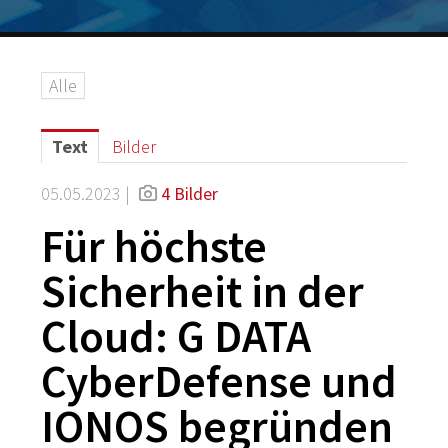
Logos
Grafiken
Alle
IT-Security
G DATA Campus
Text
Bilder
Kontakt
05.05.2023 |
4 Bilder
Für höchste
Sicherheit in der
Cloud: G DATA
CyberDefense und
IONOS begründen