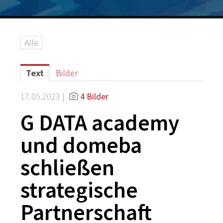
Logos
Grafiken
Alle
IT-Security
G DATA Campus
Text
Bilder
Kontakt
17.05.2023 |
4 Bilder
G DATA academy
und domeba
schließen
strategische
Partnerschaft