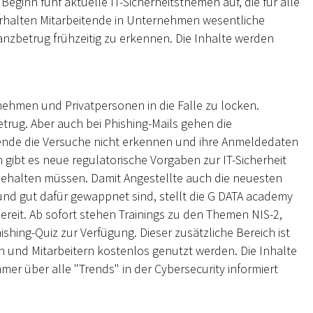
ginn fünf aktuelle IT-Sicherheitsthemen auf, die für alle
 erhalten Mitarbeitende in Unternehmen wesentliche
nzbetrug frühzeitig zu erkennen. Die Inhalte werden
ehmen und Privatpersonen in die Falle zu locken.
trug. Aber auch bei Phishing-Mails gehen die
itende die Versuche nicht erkennen und ihre Anmeldedaten
gibt es neue regulatorische Vorgaben zur IT-Sicherheit
 behalten müssen. Damit Angestellte auch die neuesten
nd gut dafür gewappnet sind, stellt die G DATA academy
reit. Ab sofort stehen Trainings zu den Themen NIS-2,
hing-Quiz zur Verfügung. Dieser zusätzliche Bereich ist
en und Mitarbeitern kostenlos genutzt werden. Die Inhalte
mer über alle "Trends" in der Cybersecurity informiert