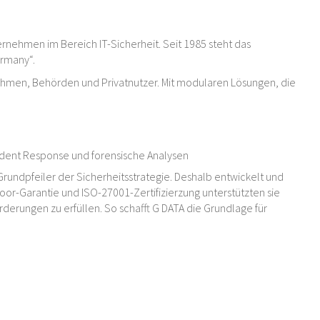
rnehmen im Bereich IT-Sicherheit. Seit 1985 steht das
ermany“.
ehmen, Behörden und Privatnutzer. Mit modularen Lösungen, die
cident Response und forensische Analysen
Grundpfeiler der Sicherheitsstrategie. Deshalb entwickelt und
oor-Garantie und ISO-27001-Zertifizierzung unterstützten sie
erungen zu erfüllen. So schafft G DATA die Grundlage für