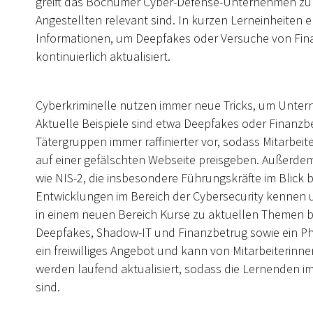
greift das Bochumer Cyber-Defense-Unternehmen zu Be
Angestellten relevant sind. In kurzen Lerneinheiten
Informationen, um Deepfakes oder Versuche von Fina
kontinuierlich aktualisiert.
Cyberkriminelle nutzen immer neue Tricks, um Untern
Aktuelle Beispiele sind etwa Deepfakes oder Finanzbe
Tätergruppen immer raffinierter vor, sodass Mitarbe
auf einer gefälschten Webseite preisgeben. Außerdem 
wie NIS-2, die insbesondere Führungskräfte im Blick
Entwicklungen im Bereich der Cybersecurity kennen u
in einem neuen Bereich Kurse zu aktuellen Themen be
Deepfakes, Shadow-IT und Finanzbetrug sowie ein Phis
ein freiwilliges Angebot und kann von Mitarbeiterinn
werden laufend aktualisiert, sodass die Lernenden im
sind.