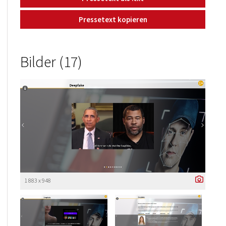
Pressetext kopieren
Bilder (17)
1 883 x 948