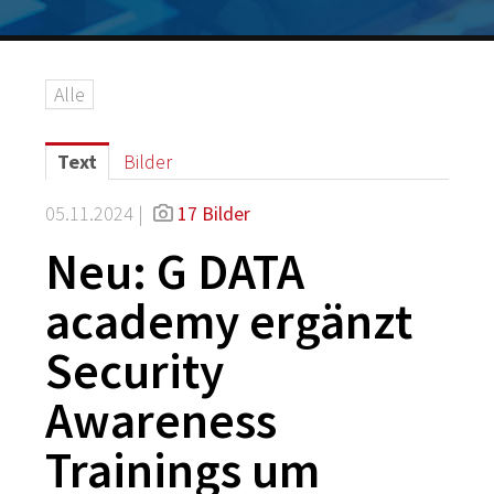
Logos
Grafiken
Alle
IT-Security
G DATA Campus
Text
Bilder
Kontakt
05.11.2024 |
17 Bilder
Neu: G DATA
academy ergänzt
Security
Awareness
Trainings um