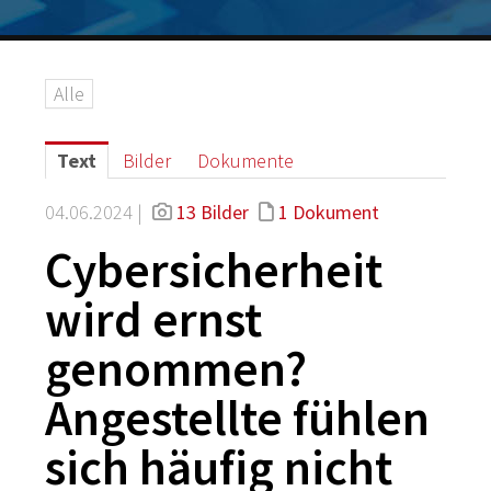
Logos
Grafiken
Alle
IT-Security
G DATA Campus
Text
Bilder
Dokumente
Kontakt
04.06.2024 |
13 Bilder
1 Dokument
Cybersicherheit
wird ernst
genommen?
Angestellte fühlen
sich häufig nicht