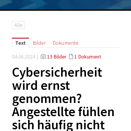
Logos
Grafiken
Alle
IT-Security
G DATA Campus
Text
Bilder
Dokumente
Kontakt
04.06.2024 |
13 Bilder
1 Dokument
Cybersicherheit
wird ernst
genommen?
Angestellte fühlen
sich häufig nicht