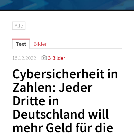
Logos
Grafiken
Alle
IT-Security
G DATA Campus
Text
Bilder
Kontakt
15.12.2022 |
3 Bilder
Cybersicherheit in
Zahlen: Jeder
Dritte in
Deutschland will
mehr Geld für die