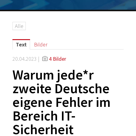
Logos
Grafiken
Alle
IT-Security
G DATA Campus
Text
Bilder
Kontakt
20.04.2023 |
4 Bilder
Warum jede*r
zweite Deutsche
eigene Fehler im
Bereich IT-
Sicherheit