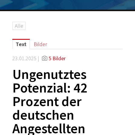
Logos
Grafiken
Alle
IT-Security
G DATA Campus
Text
Bilder
Kontakt
23.01.2025 |
5 Bilder
Ungenutztes
Potenzial: 42
Prozent der
deutschen
Angestellten