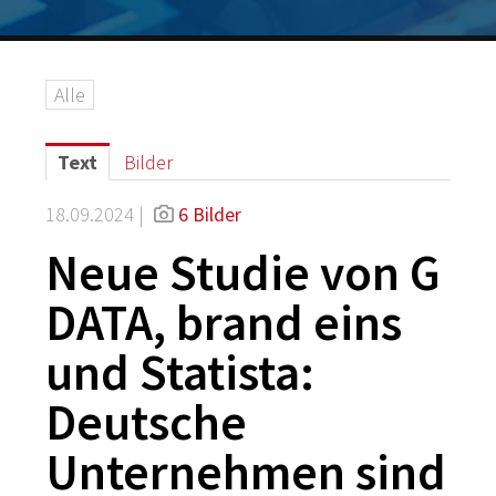
Logos
Grafiken
Alle
IT-Security
G DATA Campus
Text
Bilder
Kontakt
18.09.2024 |
6 Bilder
Neue Studie von G
DATA, brand eins
und Statista:
Deutsche
Unternehmen sind