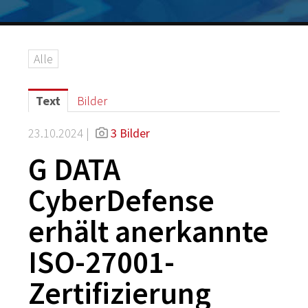
Logos
Grafiken
Alle
IT-Security
G DATA Campus
Text
Bilder
Kontakt
23.10.2024 |
3 Bilder
G DATA
CyberDefense
erhält anerkannte
ISO-27001-
Zertifizierung