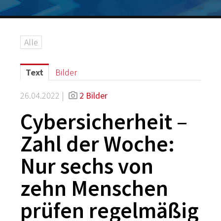
Logos
Grafiken
Alle
IT-Security
G DATA Campus
Text
Bilder
Kontakt
26.04.2022 |
2 Bilder
Cybersicherheit –
Zahl der Woche:
Nur sechs von
zehn Menschen
prüfen regelmäßig