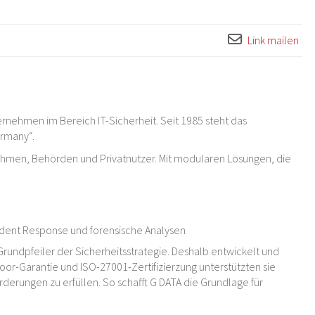
Link mailen
rnehmen im Bereich IT-Sicherheit. Seit 1985 steht das
ermany“.
ehmen, Behörden und Privatnutzer. Mit modularen Lösungen, die
cident Response und forensische Analysen
Grundpfeiler der Sicherheitsstrategie. Deshalb entwickelt und
oor-Garantie und ISO-27001-Zertifizierzung unterstützten sie
erungen zu erfüllen. So schafft G DATA die Grundlage für