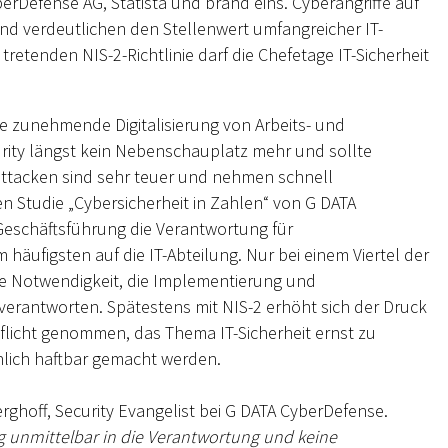
erDefense AG, Statista und brand eins. Cyberangriffe auf
nd verdeutlichen den Stellenwert umfangreicher IT-
retenden NIS-2-Richtlinie darf die Chefetage IT-Sicherheit
die zunehmende Digitalisierung von Arbeits- und
ity längst kein Nebenschauplatz mehr und sollte
rattacken sind sehr teuer und nehmen schnell
n Studie „Cybersicherheit in Zahlen“ von G DATA
 Geschäftsführung die Verantwortung für
häufigsten auf die IT-Abteilung. Nur bei einem Viertel der
e Notwendigkeit, die Implementierung und
rantworten. Spätestens mit NIS-2 erhöht sich der Druck
 Pflicht genommen, das Thema IT-Sicherheit ernst zu
lich haftbar gemacht werden.
Berghoff, Security Evangelist bei G DATA CyberDefense.
ng unmittelbar in die Verantwortung und keine