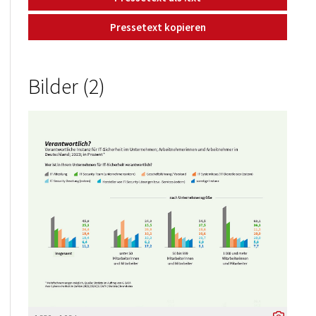
Pressetext kopieren
Bilder (2)