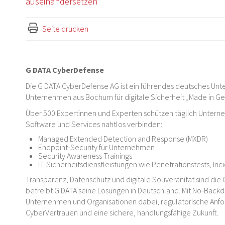
auseinandersetzen“
Seite drucken
G DATA CyberDefense
Die G DATA CyberDefense AG ist ein führendes deutsches Unte
Unternehmen aus Bochum für digitale Sicherheit „Made in G
Über 500 Expertinnen und Experten schützen täglich Untern
Software und Services nahtlos verbinden:
Managed Extended Detection and Response (MXDR)
Endpoint-Security für Unternehmen
Security Awareness Trainings
IT-Sicherheitsdienstleistungen wie Penetrationstests, In
Transparenz, Datenschutz und digitale Souveränität sind die 
betreibt G DATA seine Lösungen in Deutschland. Mit No-Backd
Unternehmen und Organisationen dabei, regulatorische Anford
CyberVertrauen und eine sichere, handlungsfähige Zukunft.