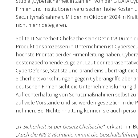
Studie „Cybersicherheit in Zahlen“ von der G DATA Cyb
Firmen und Institutionen verursachen hohe Kosten u
Securitymaßnahmen. Mit der im Oktober 2024 in Kraft t
nicht mehr delegieren.
Sollte IT-Sicherheit Chefsache sein? Definitiv! Durch 
Produktionsprozessen in Unternehmen ist Cybersecur
höchste Priorität bei der Firmenleitung haben. Cybe
existenzbedrohende Züge an. Laut der repräsentative
CyberDefense, Statista und brand eins überträgt die
Sicherheitsvorkehrungen gegen Cyberangriffe aber am 
deutschen Firmen sieht die Unternehmensführung di
Aufrechterhaltung von Schutzmaßnahmen selbst zu ve
auf viele Vorstände und sie werden gesetzlich in die
nehmen. Bei Nichteinhaltung können sie auch persön
„IT-Sicherheit ist per Gesetz Chefsache“
, erklärt Tim 
„Auch die NIS-2-Richtlinie nimmt die Geschäftsführu