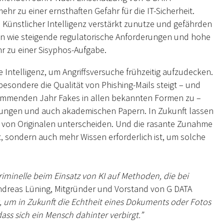
hr zu einer ernsthaften Gefahr für die IT-Sicherheit.
 Künstlicher Intelligenz verstärkt zunutze und gefährden
gen wie steigende regulatorische Anforderungen und hohe
 zu einer Sisyphos-Aufgabe.
 Intelligenz, um Angriffsversuche frühzeitig aufzudecken.
besondere die Qualität von Phishing-Mails steigt – und
kommenden Jahr Fakes in allen bekannten Formen zu –
bungen und auch akademischen Papern. In Zukunft lassen
h von Originalen unterscheiden. Und die rasante Zunahme
, sondern auch mehr Wissen erforderlich ist, um solche
minelle beim Einsatz von KI auf Methoden, die bei
ndreas Lüning, Mitgründer und Vorstand von G DATA
, um in Zukunft die Echtheit eines Dokuments oder Fotos
ss sich ein Mensch dahinter verbirgt.”