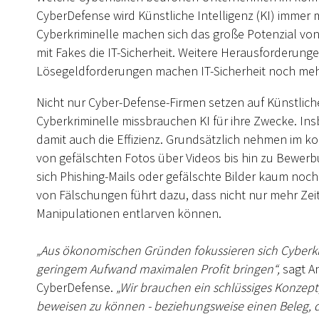
CyberDefense wird Künstliche Intelligenz (KI) immer me
Cyberkriminelle machen sich das große Potenzial von
mit Fakes die IT-Sicherheit. Weitere Herausforderun
Lösegeldforderungen machen IT-Sicherheit noch mehr
Nicht nur Cyber-Defense-Firmen setzen auf Künstliche
Cyberkriminelle missbrauchen KI für ihre Zwecke. Ins
damit auch die Effizienz. Grundsätzlich nehmen im 
von gefälschten Fotos über Videos bis hin zu Bewer
sich Phishing-Mails oder gefälschte Bilder kaum noc
von Fälschungen führt dazu, dass nicht nur mehr Zeit
Manipulationen entlarven können.
„Aus ökonomischen Gründen fokussieren sich Cyberkri
geringem Aufwand maximalen Profit bringen“,
sagt A
CyberDefense.
„Wir brauchen ein schlüssiges Konzept
beweisen zu können - beziehungsweise einen Beleg, da