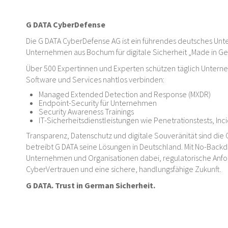
G DATA CyberDefense
Die G DATA CyberDefense AG ist ein führendes deutsches Unte
Unternehmen aus Bochum für digitale Sicherheit „Made in G
Über 500 Expertinnen und Experten schützen täglich Untern
Software und Services nahtlos verbinden:
Managed Extended Detection and Response (MXDR)
Endpoint-Security für Unternehmen
Security Awareness Trainings
IT-Sicherheitsdienstleistungen wie Penetrationstests, In
Transparenz, Datenschutz und digitale Souveränität sind die 
betreibt G DATA seine Lösungen in Deutschland. Mit No-Backd
Unternehmen und Organisationen dabei, regulatorische Anford
CyberVertrauen und eine sichere, handlungsfähige Zukunft.
G DATA. Trust in German Sicherheit.