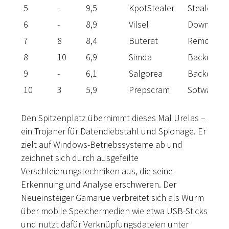
5
-
9,5
KpotStealer
Stealer
6
-
8,9
Vilsel
Download
7
8
8,4
Buterat
Remote Acc
8
10
6,9
Simda
Backdoor
9
-
6,1
Salgorea
Backdoor
10
3
5,9
Prepscram
Sotware-B
Den Spitzenplatz übernimmt dieses Mal Urelas –
ein Trojaner für Datendiebstahl und Spionage. Er
zielt auf Windows-Betriebssysteme ab und
zeichnet sich durch ausgefeilte
Verschleierungstechniken aus, die seine
Erkennung und Analyse erschweren. Der
Neueinsteiger Gamarue verbreitet sich als Wurm
über mobile Speichermedien wie etwa USB-Sticks
und nutzt dafür Verknüpfungsdateien unter