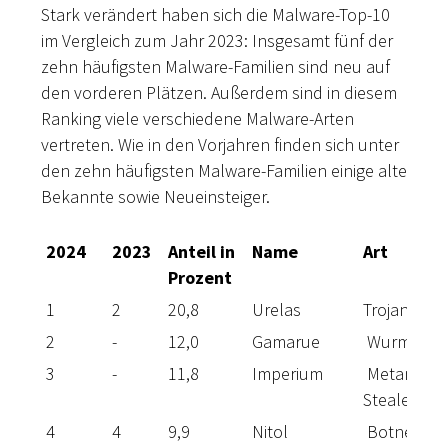
Stark verändert haben sich die Malware-Top-10
im Vergleich zum Jahr 2023: Insgesamt fünf der
zehn häufigsten Malware-Familien sind neu auf
den vorderen Plätzen. Außerdem sind in diesem
Ranking viele verschiedene Malware-Arten
vertreten. Wie in den Vorjahren finden sich unter
den zehn häufigsten Malware-Familien einige alte
Bekannte sowie Neueinsteiger.
2024
2023
Anteil in
Name
Art
Prozent
1
2
20,8
Urelas
Trojan
2
-
12,0
Gamarue
Wurm USB-
3
-
11,8
Imperium
Metamorph
Stealer
4
4
9,9
Nitol
Botnet