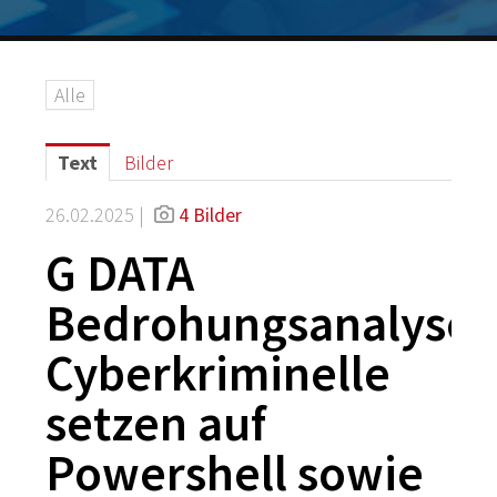
Logos
Grafiken
Alle
IT-Security
G DATA Campus
Text
Bilder
Kontakt
26.02.2025 |
4 Bilder
G DATA
Bedrohungsanalyse:
Cyberkriminelle
setzen auf
Powershell sowie