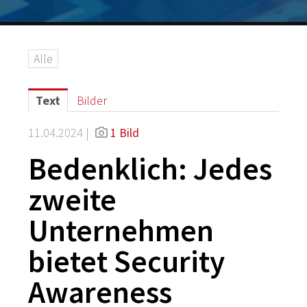
Logos
Grafiken
Alle
IT-Security
G DATA Campus
Text
Bilder
Kontakt
11.04.2024 |
1 Bild
Bedenklich: Jedes
zweite
Unternehmen
bietet Security
Awareness