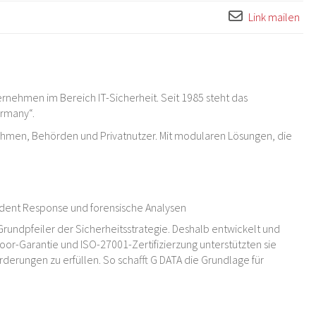
Link mailen
rnehmen im Bereich IT-Sicherheit. Seit 1985 steht das
ermany“.
ehmen, Behörden und Privatnutzer. Mit modularen Lösungen, die
cident Response und forensische Analysen
Grundpfeiler der Sicherheitsstrategie. Deshalb entwickelt und
oor-Garantie und ISO-27001-Zertifizierzung unterstützten sie
erungen zu erfüllen. So schafft G DATA die Grundlage für