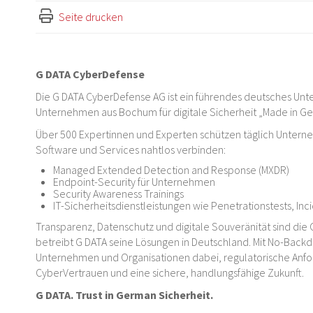
Seite drucken
G DATA CyberDefense
Die G DATA CyberDefense AG ist ein führendes deutsches Unte
Unternehmen aus Bochum für digitale Sicherheit „Made in G
Über 500 Expertinnen und Experten schützen täglich Untern
Software und Services nahtlos verbinden:
Managed Extended Detection and Response (MXDR)
Endpoint-Security für Unternehmen
Security Awareness Trainings
IT-Sicherheitsdienstleistungen wie Penetrationstests, In
Transparenz, Datenschutz und digitale Souveränität sind die 
betreibt G DATA seine Lösungen in Deutschland. Mit No-Backd
Unternehmen und Organisationen dabei, regulatorische Anford
CyberVertrauen und eine sichere, handlungsfähige Zukunft.
G DATA. Trust in German Sicherheit.