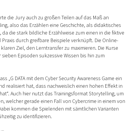
hrte die Jury auch zu großen Teilen auf das Maß an
lling, also das Erzählen eine Geschichte, als didaktisches
a die stark bildliche Erzählweise zum einen in die fiktive
raxis durch greifbare Beispiele verknüpft. Die Online-
 klaren Ziel, den Lerntransfer zu maximieren. Die Kurse
 sieben Episoden sukzessive Wissen bis hin zum
dass „G DATA mit dem Cyber Security Awareness Game ein
 realisiert hat, dass nachweislich einen hohen Effekt in
t“. Auch hier nutzt das Trainingsformat Storytelling, um
zen, welcher gerade einen Fall von Cybercrime in einem von
bei kommen die Spielenden mit sämtlichen Varianten
zeitig zu identifizieren.