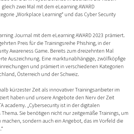
 gleich zwei Mal mit dem eLearning AWARD
ategorie „Workplace Learning“ und das Cyber Security
earning Journal mit dem eLearning AWARD 2023 prämiert.
hrten Preis für die Trainingsreihe Phishing, in der
curity Awareness Game. Bereits zum dreizehnten Mal
erte Auszeichnung. Eine marktunabhängige, zwölfköpfige
teinreichungen und prämiert in verschiedenen Kategorien
hland, Österreich und der Schweiz.
alb kürzester Zeit als innovativer Trainingsanbieter im
tziert haben und unsere Angebote den Nerv der Zeit
A academy. „Cybersecurity ist in der digitalen
s Thema. Sie benötigen nicht nur zeitgemäße Trainings, um
 machen, sondern auch ein Angebot, das im Vorfeld die
.“