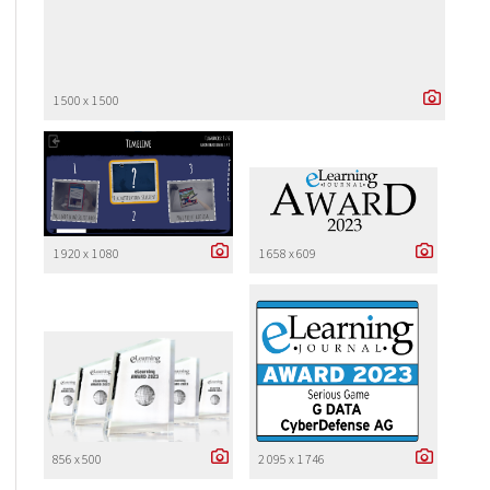
1 500 x 1 500
1 920 x 1 080
1 658 x 609
856 x 500
2 095 x 1 746