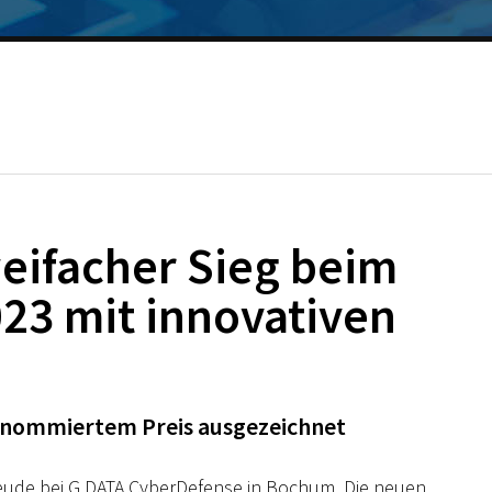
eifacher Sieg beim
23 mit innovativen
 renommiertem Preis ausgezeichnet
eude bei G DATA CyberDefense in Bochum. Die neuen