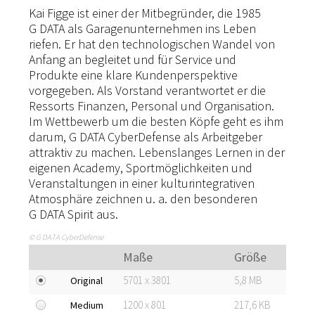
Kai Figge ist einer der Mitbegründer, die 1985
G DATA als Garagenunternehmen ins Leben
riefen. Er hat den technologischen Wandel von
Anfang an begleitet und für Service und
Produkte eine klare Kundenperspektive
vorgegeben. Als Vorstand verantwortet er die
Ressorts Finanzen, Personal und Organisation.
Im Wettbewerb um die besten Köpfe geht es ihm
darum, G DATA CyberDefense als Arbeitgeber
attraktiv zu machen. Lebenslanges Lernen in der
eigenen Academy, Sportmöglichkeiten und
Veranstaltungen in einer kulturintegrativen
Atmosphäre zeichnen u. a. den besonderen
G DATA Spirit aus.
© G DATA CyberDefense
Maße
Größe
5701 x 3801
5,8 MB
Original
1200 x 801
217,6 KB
Medium