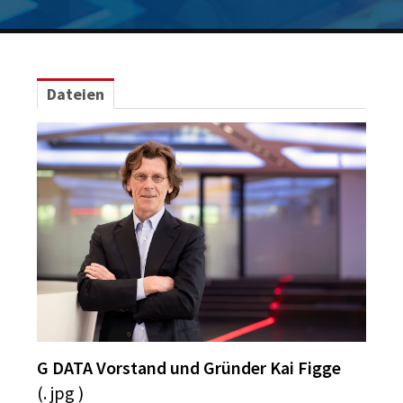
Logos
Grafiken
IT-Security
Dateien
G DATA Campus
Kontakt
G DATA Vorstand und Gründer Kai Figge
(. jpg )