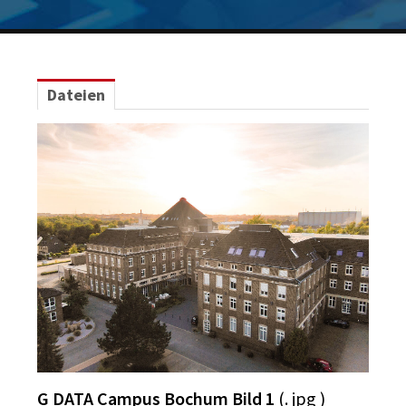
Logos
Grafiken
IT-Security
Dateien
G DATA Campus
Kontakt
G DATA Campus Bochum Bild 1
(. jpg )