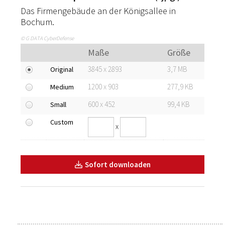
Das Firmengebäude an der Königsallee in
Bochum.
© G DATA CyberDefense
Maße
Größe
3845 x 2893
3,7 MB
Original
1200 x 903
277,9 KB
Medium
600 x 452
99,4 KB
Small
Custom
x
Sofort downloaden