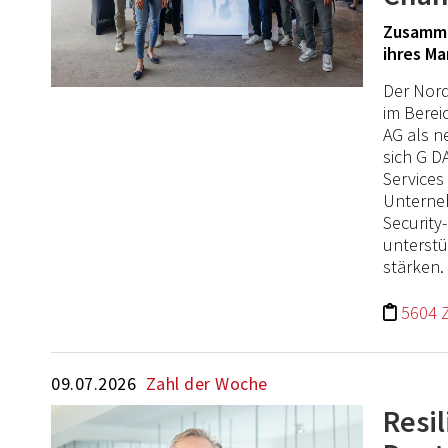
Zusamme
ihres M
Der Nord
im Berei
AG als n
sich G 
Service
Unterne
Security
unterstü
stärken.
5604 
09.07.2026
Zahl der Woche
Resi