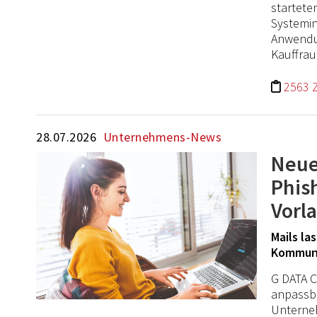
startete
Systemin
Anwendu
Kauffra
2563 
28.07.2026
Unternehmens-News
Neue
Phis
Vorl
Mails la
Kommuni
G DATA C
anpassba
Unterneh