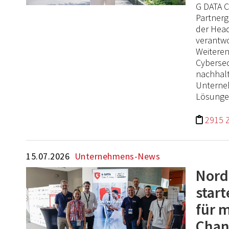
G DATA C
Partnerg
der Head
verantwo
Weiteren
Cybersec
nachhalt
Unterneh
Lösungen
2915 
15.07.2026
Unternehmens-News
Nord
start
für 
Chan