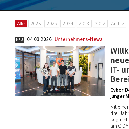
Alle
2026
2025
2024
2023
2022
Archiv
04.08.2026
Unternehmens-News
NEU
Will
neue
IT- 
Bere
Cyber-De
junger 
Mit eine
drei Jah
begrüßte
am G DA