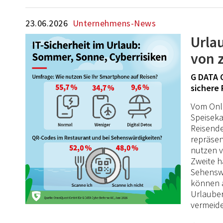
23.06.2026
Unternehmens-News
Urlau
von 
G DATA C
sichere 
Vom Onli
Speiseka
Reisende
repräsen
nutzen v
Zweite h
Sehenswü
können a
Urlauber
vermeid