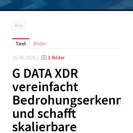
Logos
Grafiken
Alle
IT-Security
G DATA Campus
Text
Bilder
Kontakt
16.06.2026 |
3 Bilder
G DATA XDR
vereinfacht
Bedrohungserkennu
und schafft
skalierbare