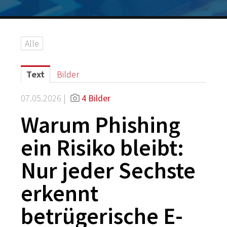
Logos
Grafiken
Alle
IT-Security
G DATA Campus
Text
Bilder
Kontakt
07.05.2026 |
4 Bilder
Warum Phishing
ein Risiko bleibt:
Nur jeder Sechste
erkennt
betrügerische E-