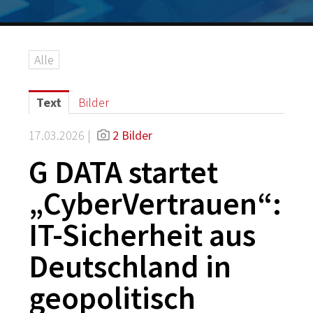
Logos
Grafiken
Alle
IT-Security
G DATA Campus
Text
Bilder
Kontakt
17.03.2026 |
2 Bilder
G DATA startet
„CyberVertrauen“:
IT-Sicherheit aus
Deutschland in
geopolitisch