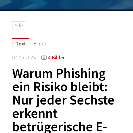
Logos
Grafiken
Alle
IT-Security
G DATA Campus
Text
Bilder
Kontakt
07.05.2026 |
4 Bilder
Warum Phishing
ein Risiko bleibt:
Nur jeder Sechste
erkennt
betrügerische E-