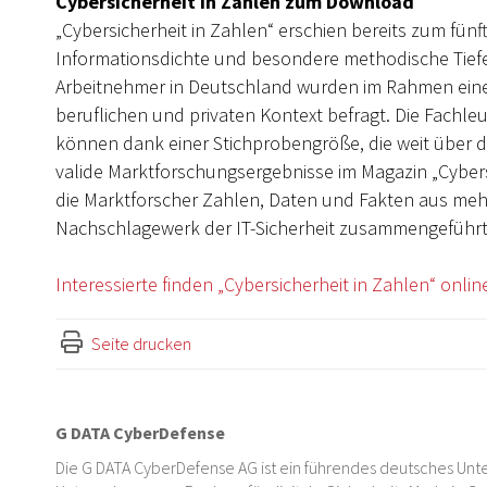
Cybersicherheit in Zahlen zum Download
„Cybersicherheit in Zahlen“ erschien bereits zum fün
Informationsdichte und besondere methodische Tiefe
Arbeitnehmer in Deutschland wurden im Rahmen einer
beruflichen und privaten Kontext befragt. Die Fachle
können dank einer Stichprobengröße, die weit über 
valide Marktforschungsergebnisse im Magazin „Cybers
die Marktforscher Zahlen, Daten und Fakten aus meh
Nachschlagewerk der IT-Sicherheit zusammengeführt
Interessierte finden „Cybersicherheit in Zahlen“ onl
Seite drucken
G DATA CyberDefense
Die G DATA CyberDefense AG ist ein führendes deutsches Unte