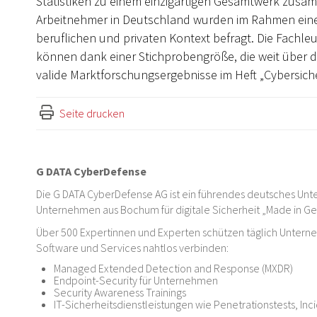
Statistiken zu einem einzigartigen Gesamtwerk zusa
Arbeitnehmer in Deutschland wurden im Rahmen einer
beruflichen und privaten Kontext befragt. Die Fachle
können dank einer Stichprobengröße, die weit über 
valide Marktforschungsergebnisse im Heft „Cybersiche
Seite drucken
G DATA CyberDefense
Die G DATA CyberDefense AG ist ein führendes deutsches Unte
Unternehmen aus Bochum für digitale Sicherheit „Made in G
Über 500 Expertinnen und Experten schützen täglich Untern
Software und Services nahtlos verbinden:
Managed Extended Detection and Response (MXDR)
Endpoint-Security für Unternehmen
Security Awareness Trainings
IT-Sicherheitsdienstleistungen wie Penetrationstests, In