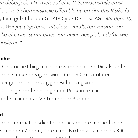
 dabei jeden Hinweis auf eine IT-Schwachstelle ernst
ine Sicherheitslücke offen bleibt, erhöht das Risiko für
ty Evangelist bei der G DATA CyberDefense AG.
„Mit dem 10.
. Wer jetzt Systeme mit dieser veralteten Version von
ko ein. Das ist nur eines von vielen Beispielen dafür, wie
risieren.“
nche
r Gesundheit birgt nicht nur Sonnenseiten: Die aktuelle
erheitslücken reagiert wird. Rund 30 Prozent der
Arbeitgeber bei der zügigen Behebung von
. Dabei gefährden mangelnde Reaktionen auf
sondern auch das Vertrauen der Kunden.
ad
e hohe Informationsdichte und besondere methodische
tista haben Zahlen, Daten und Fakten aus mehr als 300