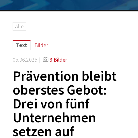
Logos
Grafiken
Alle
IT-Security
G DATA Campus
Text
Bilder
Kontakt
05.06.2025 |
3 Bilder
Prävention bleibt
oberstes Gebot:
Drei von fünf
Unternehmen
setzen auf