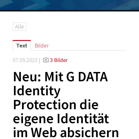
Logos
Grafiken
Alle
IT-Security
G DATA Campus
Text
Bilder
Kontakt
07.09.2023 |
3 Bilder
Neu: Mit G DATA
Identity
Protection die
eigene Identität
im Web absichern