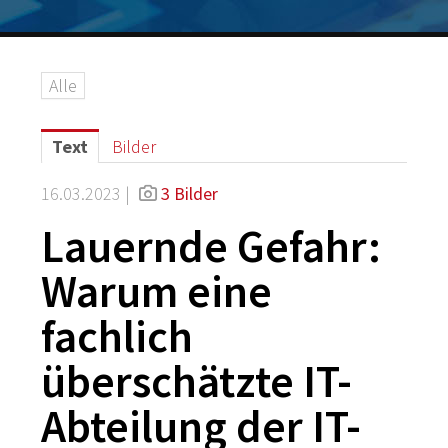
Logos
Grafiken
Alle
IT-Security
G DATA Campus
Text
Bilder
Kontakt
16.03.2023 |
3 Bilder
Lauernde Gefahr:
Warum eine
fachlich
überschätzte IT-
Abteilung der IT-