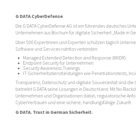
G DATA CyberDefense
Die G DATA CyberDefense AG ist ein führendes deutsches Unte
Unternehmen aus Bochum für digitale Sicherheit „Made in G
Über 500 Expertinnen und Experten schützen täglich Untern
Software und Services nahtlos verbinden:
Managed Extended Detection and Response (MXDR)
Endpoint-Security für Unternehmen
Security Awareness Trainings
IT-Sicherheitsdienstleistungen wie Penetrationstests, In
Transparenz, Datenschutz und digitale Souveränität sind die 
betreibt G DATA seine Lösungen in Deutschland. Mit No-Backd
Unternehmen und Organisationen dabei, regulatorische Anford
CyberVertrauen und eine sichere, handlungsfähige Zukunft.
G DATA. Trust in German Sicherheit.