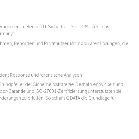
rnehmen im Bereich IT-Sicherheit. Seit 1985 steht das
ermany“.
ehmen, Behörden und Privatnutzer. Mit modularen Lösungen, die
cident Response und forensische Analysen
Grundpfeiler der Sicherheitsstrategie. Deshalb entwickelt und
oor-Garantie und ISO-27001-Zertifizierzung unterstützten sie
erungen zu erfüllen. So schafft G DATA die Grundlage für