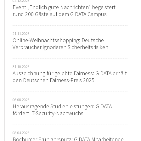
02.12.2025
Event „Endlich gute Nachrichten“ begeistert
rund 200 Gäste auf dem G DATA Campus
21.11.2025
Online-Weihnachtsshopping: Deutsche
Verbraucher ignorieren Sicherheitsrisiken
31.10.2025
Auszeichnung für gelebte Fairness: G DATA erhält
den Deutschen Fairness-Preis 2025
06.08.2025
Herausragende Studienleistungen: G DATA
fördert IT-Security-Nachwuchs
08.04.2025
Bochumer Frühjahrsputz: G DATA Mitarbeitende