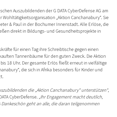
ännischen Auszubildenden der G DATA CyberDefense AG am
 Wohltätigkeitsorganisation „Aktion Canchanabury“. Sie
eter & Paul in der Bochumer Innenstadt. Alle Erlöse, die
ßen direkt in Bildungs- und Gesundheitsprojekte in
räfte für einen Tag ihre Schreibtische gegen einen
rkauften Tannenbäume für den guten Zweck. Die Aktion
s 18 Uhr. Der gesamte Erlös fließt erneut in vielfältige
nabury“, die sich in Afrika besonders für Kinder und
t.
Auszubildenden die
„
Aktion Canchanabury
“
unterstützen“
,
 DATA CyberDefense.
„Ihr Engagement macht deutlich,
s Dankeschön geht an alle, die daran teilgenommen