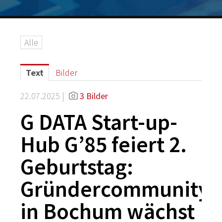
Logos
Grafiken
Alle
IT-Security
G DATA Campus
Text
Bilder
Kontakt
22.07.2025 |
3 Bilder
G DATA Start-up-
Hub G’85 feiert 2.
Geburtstag:
Gründercommunity
in Bochum wächst