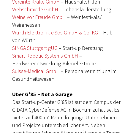
Vereinte Kräfte GmbH
– Haushaltshilfen
Webschmiede GmbH
– Lebenslauferstellung
Weine vor Freude GmbH
– Weinfestivals/
Weinmessen
Würth Elektronik eiSos GmbH & Co. KG
– Hub
von Würth
SINGA Stuttgart gUG
– Start-up Beratung
Smart Robotic Systems GmbH
–
Hardwareentwicklung Mikroelektronik
Suisse-Medical GmbH
– Personalvermittlung im
Gesundheitswesen
Über G’85 – Not a Garage
Das Start-up-Center G’85 ist auf dem Campus der
G DATA CyberDefense AG in Bochum zuhause. Es
bietet auf 400 m² Raum für junge Unternehmen
und Projekte unterschiedlicher Art. Neben
bezahlbaren Arbeitsplätzen profitieren die Teams