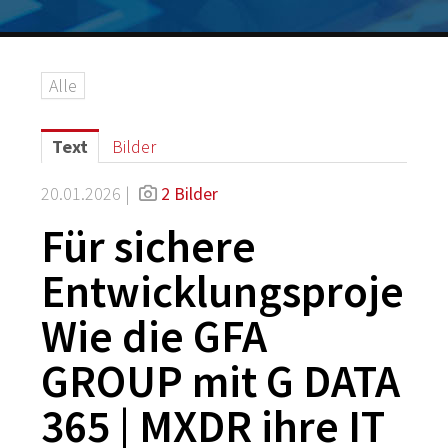
Logos
Grafiken
Alle
IT-Security
G DATA Campus
Text
Bilder
Kontakt
20.01.2026 |
2 Bilder
Für sichere
Entwicklungsprojekt
Wie die GFA
GROUP mit G DATA
365 | MXDR ihre IT