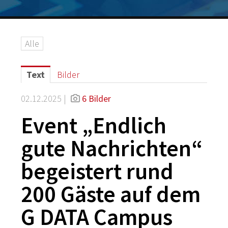
Logos
Grafiken
Alle
IT-Security
G DATA Campus
Text
Bilder
Kontakt
02.12.2025 |
6 Bilder
Event „Endlich
gute Nachrichten“
begeistert rund
200 Gäste auf dem
G DATA Campus