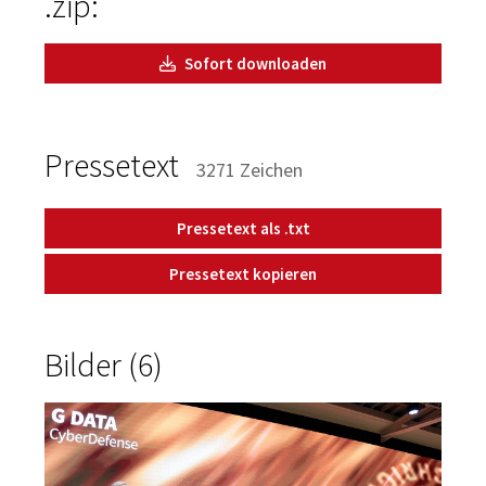
.zip:
Sofort downloaden
Pressetext
3271 Zeichen
Pressetext als .txt
Pressetext kopieren
Bilder (6)