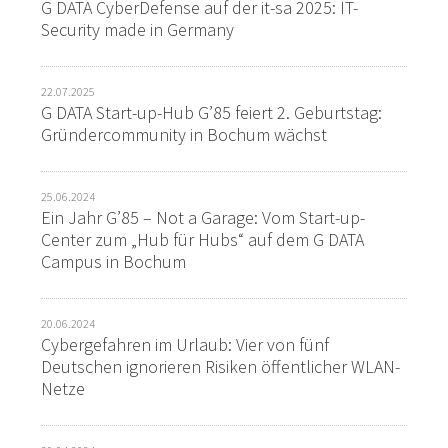
G DATA CyberDefense auf der it-sa 2025: IT-
Security made in Germany
22.07.2025
G DATA Start-up-Hub G’85 feiert 2. Geburtstag:
Gründercommunity in Bochum wächst
25.06.2024
Ein Jahr G’85 – Not a Garage: Vom Start-up-
Center zum „Hub für Hubs“ auf dem G DATA
Campus in Bochum
20.06.2024
Cybergefahren im Urlaub: Vier von fünf
Deutschen ignorieren Risiken öffentlicher WLAN-
Netze