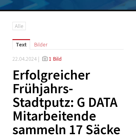
Logos
Grafiken
Alle
IT-Security
G DATA Campus
Text
Bilder
Kontakt
22.04.2024 |
1 Bild
Erfolgreicher
Frühjahrs-
Stadtputz: G DATA
Mitarbeitende
sammeln 17 Säcke