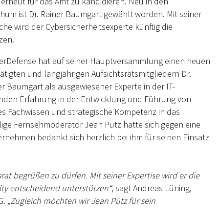
 erneut für das Amt zu kandidieren. Neu in den
hum ist Dr. Rainer Baumgart gewählt worden. Mit seiner
che wird der Cybersicherheitsexperte künftig die
zen.
berDefense hat auf seiner Hauptversammlung einen neuen
ätigten und langjährigen Aufsichtsratsmitgliedern Dr.
 Baumgart als ausgewiesener Experte in der IT-
senden Erfahrung in der Entwicklung und Führung von
es Fachwissen und strategische Kompetenz in das
lige Fernsehmoderator Jean Pütz hatte sich gegen eine
nehmen bedankt sich herzlich bei ihm für seinen Einsatz
rat begrüßen zu dürfen. Mit seiner Expertise wird er die
ity entscheidend unterstützen“
, sagt Andreas Lüning,
G.
„Zugleich möchten wir Jean Pütz für sein