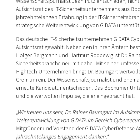
Wissenschaftsjournalist Jean Pütz entschieden, nicht
Aufsichtsrat des IT-Sicherheitsunternehmens aus Boc
jahrzehntelangen Erfahrung in der IT-Sicherheitsbran
strategische Weiterentwicklung von G DATA unterstüt
Das deutsche IT-Sicherheitsunternehmen G DATA Cy
Aufsichtsrat gewählt. Neben den in ihren Ämtern best
Holger Bergmann und Hartmut Roddewig ist Dr. Rainer
Sicherheitsbranche neu mit dabei. Mit seiner umfas
Hightech-Unternehmen bringt Dr. Baumgart wertvoll
Gremium ein. Der Wissenschaftsjournalist und ehema
erneute Kandidatur entschieden. Das Bochumer Unter
und die wertvollen Impulse, die er eingebracht hat.
„Wir freuen uns sehr, Dr. Rainer Baumgart im Aufsichts
Weiterentwicklung von G DATA im Bereich Cybersecur
Mitgründer und Vorstand der G DATA CyberDefense A
jahrzehntelanges Engagement danken.“