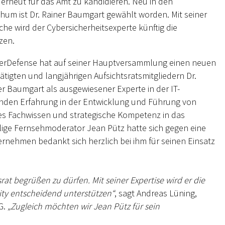
 erneut für das Amt zu kandidieren. Neu in den
hum ist Dr. Rainer Baumgart gewählt worden. Mit seiner
che wird der Cybersicherheitsexperte künftig die
zen.
berDefense hat auf seiner Hauptversammlung einen neuen
ätigten und langjährigen Aufsichtsratsmitgliedern Dr.
 Baumgart als ausgewiesener Experte in der IT-
senden Erfahrung in der Entwicklung und Führung von
es Fachwissen und strategische Kompetenz in das
lige Fernsehmoderator Jean Pütz hatte sich gegen eine
nehmen bedankt sich herzlich bei ihm für seinen Einsatz
rat begrüßen zu dürfen. Mit seiner Expertise wird er die
ity entscheidend unterstützen“
, sagt Andreas Lüning,
G.
„Zugleich möchten wir Jean Pütz für sein