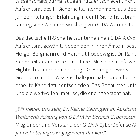
Wissenschaftsjournalist Jean Pütz entschieden, nicht
Aufsichtsrat des IT-Sicherheitsunternehmens aus Boc
jahrzehntelangen Erfahrung in der IT-Sicherheitsbran
strategische Weiterentwicklung von G DATA unterstüt
Das deutsche IT-Sicherheitsunternehmen G DATA Cy
Aufsichtsrat gewählt. Neben den in ihren Ämtern best
Holger Bergmann und Hartmut Roddewig ist Dr. Rainer
Sicherheitsbranche neu mit dabei. Mit seiner umfas
Hightech-Unternehmen bringt Dr. Baumgart wertvoll
Gremium ein. Der Wissenschaftsjournalist und ehema
erneute Kandidatur entschieden. Das Bochumer Unter
und die wertvollen Impulse, die er eingebracht hat.
„Wir freuen uns sehr, Dr. Rainer Baumgart im Aufsichts
Weiterentwicklung von G DATA im Bereich Cybersecur
Mitgründer und Vorstand der G DATA CyberDefense A
jahrzehntelanges Engagement danken.“