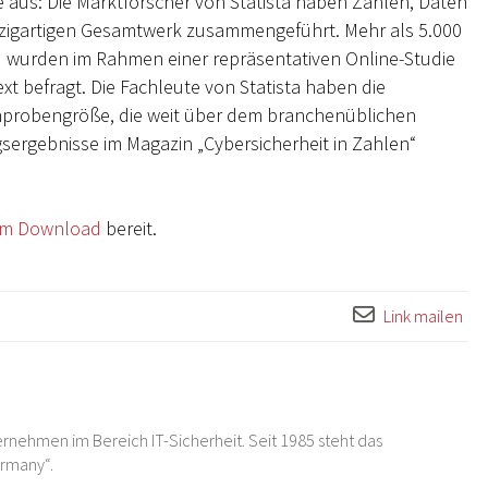
 aus: Die Marktforscher von Statista haben Zahlen, Daten
inzigartigen Gesamtwerk zusammengeführt. Mehr als 5.000
 wurden im Rahmen einer repräsentativen Online-Studie
xt befragt. Die Fachleute von Statista haben die
chprobengröße, die weit über dem branchenüblichen
gsergebnisse im Magazin „Cybersicherheit in Zahlen“
um Download
bereit.
Link mailen
rnehmen im Bereich IT-Sicherheit. Seit 1985 steht das
ermany“.