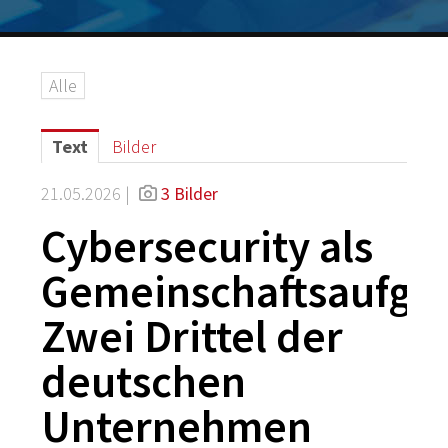
Logos
Grafiken
Alle
IT-Security
G DATA Campus
Text
Bilder
Kontakt
21.05.2026 |
3 Bilder
Cybersecurity als
Gemeinschaftsaufga
Zwei Drittel der
deutschen
Unternehmen