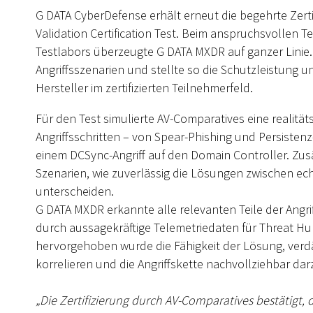
G DATA CyberDefense erhält erneut die begehrte Zert
Validation Certification Test. Beim anspruchsvollen
Testlabors überzeugte G DATA MXDR auf ganzer Linie
Angriffsszenarien und stellte so die Schutzleistung u
Hersteller im zertifizierten Teilnehmerfeld.
Für den Test simulierte AV-Comparatives eine realit
Angriffsschritten – von Spear-Phishing und Persiste
einem DCSync-Angriff auf den Domain Controller. Zusät
Szenarien, wie zuverlässig die Lösungen zwischen ec
unterscheiden.
G DATA MXDR erkannte alle relevanten Teile der Ang
durch aussagekräftige Telemetriedaten für Threat H
hervorgehoben wurde die Fähigkeit der Lösung, verd
korrelieren und die Angriffskette nachvollziehbar dar
„Die Zertifizierung durch AV-Comparatives bestätigt