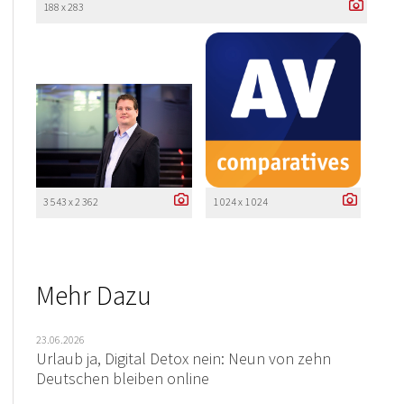
188 x 283
3 543 x 2 362
1 024 x 1 024
Mehr Dazu
23.06.2026
Urlaub ja, Digital Detox nein: Neun von zehn
Deutschen bleiben online