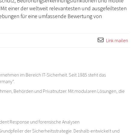
schutz, Bedrohungserkennungsfunktionen und mobile
Mit einer der weltweit relevantesten und ausgefeiltesten
ebungen für eine umfassende Bewertung von
Link mailen
rnehmen im Bereich IT-Sicherheit. Seit 1985 steht das
ermany“.
ehmen, Behörden und Privatnutzer. Mit modularen Lösungen, die
cident Response und forensische Analysen
Grundpfeiler der Sicherheitsstrategie. Deshalb entwickelt und