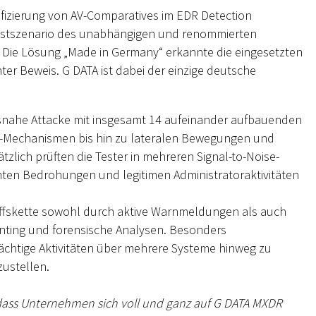
ifizierung von AV-Comparatives im EDR Detection
 Testszenario des unabhängigen und renommierten
. Die Lösung „Made in Germany“ erkannte die eingesetzten
nter Beweis. G DATA ist dabei der einzige deutsche
ätsnahe Attacke mit insgesamt 14 aufeinander aufbauenden
nz-Mechanismen bis hin zu lateralen Bewegungen und
zlich prüften die Tester in mehreren Signal-to-Noise-
hten Bedrohungen und legitimen Administratoraktivitäten
riffskette sowohl durch aktive Warnmeldungen als auch
unting und forensische Analysen. Besonders
ächtige Aktivitäten über mehrere Systeme hinweg zu
zustellen.
, dass Unternehmen sich voll und ganz auf G DATA MXDR